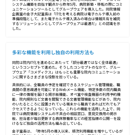
システム構築を目指す観点から昨年5月、病院新築・移転の際にコミ
ュニケーションツールとしてグループウェアを導入した。同院情報
企画室の金子大記室長は「IT化を考える病院は電子カルテ導入前の
準備段階として、また電子カルテ導入済みの場合は情報共有を補完
するソリューションとしてグループウェアは最適だ」との認識を示
した。
多彩な機能を利用し独自の利用方法も
同院は院内IT化を進めるにあたって「部分最適ではなく全体最適」
というコンセプトで進めた。そうしたコンセプトのなかで、グルー
プウェア「コメディクス」はもっとも重要な院内コミュニケーショ
ンに関するさまざまな役割を担っている。
具体的には、全職員の予定を確認できるスケジュール管理機能、職
員間の意思疎通を可能にするWebメール機能、特定多数の院内職員
に一律の情報を届ける掲示板機能、オペ室や検査機器の利用予約機
能、院内規則など文書を閲覧できる文書管理機能などがあり、院内
のいたるところに設置されている端末から職員であればだれでもア
クセスできるようになっている。これらの機能を活用した上で、同
院では病院情報システムの不具合の相談窓口、意見交換用の掲示
板、担当者が毎日更新する病床稼働率などの経営指標の公開―を設
けるなど独自の活用方法も編み出している。
金子室長は、「昨年5月の導入以来、順次利用機能を増やしているが