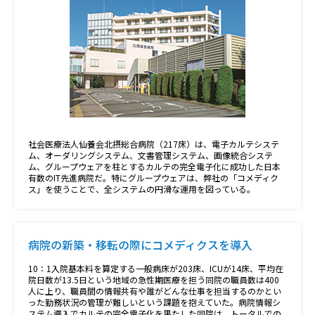
社会医療法人仙養会北摂総合病院（217床）は、電子カルテシステ
ム、オーダリングシステム、文書管理システム、画像統合システ
ム、グループウェアを柱とするカルテの完全電子化に成功した日本
有数のIT先進病院だ。特にグループウェアは、弊社の「コメディク
ス」を使うことで、全システムの円滑な運用を図っている。
病院の新築・移転の際にコメディクスを導入
10：1入院基本料を算定する一般病床が203床、ICUが14床、平均在
院日数が13.5日という地域の急性期医療を担う同院の職員数は400
人に上り、職員間の情報共有や誰がどんな仕事を担当するのかとい
った勤務状況の管理が難しいという課題を抱えていた。病院情報シ
ステム導入でカルテの完全電子化を果たした同院は、トータルでの