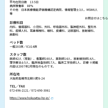
平均在院日数 13.5日
病床稼働率 88%
その他 日本医療機能評価機構認定病院、情報管理士3人、MSW6人
等
お問合せはこちら
診療科目
内科、循環器科、小児科、外科、呼吸器外科、脳神経外科、整形外
科、産婦人科、耳鼻咽喉科、眼科、皮膚科、泌尿器科、放射線科、
麻酔科
ベッド数
一般203床／ICU14床
スタッフ数
医師42人（常勤）、看護師160人、薬剤師14人、放射線技師14人、
理学療法士5人、臨床検査技師17人、臨床工学技師1人、診療 ※掲載
内容は2007年2月現在のものです。
所在地
大阪府高槻市北柳川町6-24
TEL／FAX
072-696-2121／072-690-3061
https://www.hokusetsu-hp.jp/