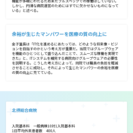
機能が多岐にわたるため未だフルスペックでの稼働はしていない。
しかし、円滑な病院運営のためにはすでに欠かせないものになって
いる」と述べる。
余裕が生じたマンパワーを医療の質の向上に
金子室長は「IT化を進めるにあたっては、どのような将来像・ビジ
ョンを目指すのかという考え方が重要だ。当院ではグループウェア
を機能のひとつとして盛り込んだことで、スムーズな稼働を実現で
きた」と、ITシステムを補完する病院向けグループウェアの必要性
を説明する。こうした考え方によって、同院では職員の負担を軽減
させることに成功し、それによって生じたマンパワーの余裕を医療
の質の向上に充てている。
北摂総合病院
入院基本料 一般病棟10対1入院基本料
1日平均外来患者数 400人