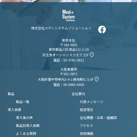
株式会社メディシステムソリューション
東京本社
〒140-0002
東京都品川区東品川2-2-20
天王洲オーシャンスクエア 22F
電話：03-5781-0812
大阪事業所
〒561-0872
大阪府豊中市寺内2-4-1 緑地駅ビル5F
電話：06-6865-6400
製品
会社案内
製品一覧
代表メッセージ
導入実績
経営理念
導入後の声
会社概要・沿革・組織図
製品別導入実績
アクセス
よくある質問
採用情報