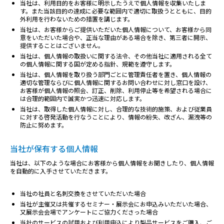
当社は、利用目的をお客様に明示したうえで個人情報を収集いたしま
す。また当該目的の達成に必要な範囲内で適切に取扱うとともに、目的
外利用を行わないための措置を講じます。
当社は、お客様からご提供いただいた個人情報について、お客様から同
意をいただいた場合や、正当な理由がある場合を除き、第三者に開示、
提供することはございません。
当社は、個人情報の取扱いに関する法令、その他当社に適用される全て
の個人情報に関する国が定める指針、規範を遵守します。
当社は、個人情報を取り扱う部門ごとに管理責任者を置き、個人情報の
適切な管理ならびに個人情報に関するお問い合わせに対し窓口を設け、
お客様が個人情報の照会、訂正、削除、利用停止等を希望される場合に
は合理的範囲内で誠実かつ迅速に対応します。
当社は、取得した個人情報に対し、合理的な技術的施策、および従業員
に対する啓発活動を行なうことにより、情報の紛失、改ざん、漏洩等の
防止に努めます。
当社が保有する個人情報
当社は、以下のような場合にお客様から個人情報をお聞きしたり、個人情報
を自動的に入手させていただきます。
当社の社員と名刺交換をさせていただいた場合
当社が主催又は共催するセミナー・展示会にお申込みいただいた場合、
又展示会会場でアンケートにご協力くださった場合
当社のサービスの試用および利用申込により製品サービスをご購入、ご