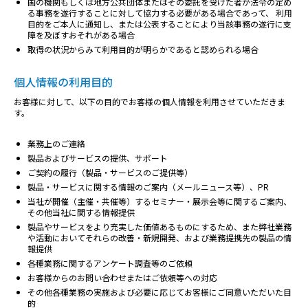
国の機関もしくは地方公共団体またはその委託を受けた者が法令の定め
る事務を遂行することに対して協力する必要がある場合であって、 利用
目的をご本人に通知し、または公表することにより当該事務の遂行に支
障を及ぼすおそれがある場合
取得の状況からみて利用目的が明らかであると認められる場合
個人情報の利用目的
お客様に対して、以下の目的でお客様の個人情報を利用させていただきま
す。
業務上のご連絡
製品およびサービスの提供、サポート
ご契約の履行（製品・サービスのご提供等）
製品・サービスに関する情報のご案内（メールニュース等）、PR
当社が開催（主催・共催等）するセミナー・展示会等に関するご案内、
その他当社に関する情報提供
製品やサービスをより充実した価値あるものにするため、また弊社業務
や活動においてそれらの改善・新規開発、および業務提携先の製品の情
報提供
各種業務に関するアンケート調査等のご依頼
お客様からのお問い合わせまたはご依頼等への対応
その他各種業務の実施および必要に応じてお客様にご同意いただいた目
的