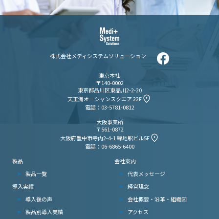
株式会社メディシステムソリューション
東京本社
〒140-0002
東京都品川区東品川2-2-20
天王洲オーシャンスクエア 22F
電話：03-5781-0812
大阪事業所
〒561-0872
大阪府豊中市寺内2-4-1 緑地駅ビル5F
電話：06-6865-6400
製品
会社案内
製品一覧
代表メッセージ
導入実績
経営理念
導入後の声
会社概要・沿革・組織図
製品別導入実績
アクセス