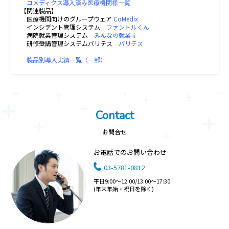
コメディクス導入済み医療機関様一覧
【関連製品】
医療機関向けのグループウェア
CoMedix
インシデント管理システム
ファントルくん
病院就業管理システム
みんなの就業ⅱ
研修受講管理システムバリテス
バリテス
製品別導入実績一覧（一部）
Contact
お問合せ
お電話でのお問い合わせ
03-5781-0812
平日9:00～12:00/13:00～17:30
(年末年始・祝日を除く)